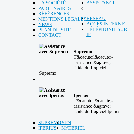
LA SOCIÉTÉ
ASSISTANCE
PARTENAIRES
RÉFÉRENCES
RÉSEAU
MENTIONS LÉGALES
ACCÈS INTERNET
NEWS
TÉLÉPHONIE SUR
PLAN DU SITE
IP
CONTACT
Supremo
T&eacute;l&eacute;-
assistance &agrave;
l'aide du Logiciel
Supremo
Iperius
T&eacute;l&eacute;-
assistance &agrave;
l'aide du Logiciel Iperius
SUPREMO
VPN
IPERIUS
MATÉRIEL