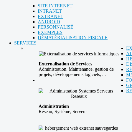
SITE INTERNET
INTRANET
EXTRANET
ANDROID
PERSONNALISÉ
EXEMPLES
DÉMATÉRIALISATION FISCALE
SERVICES
EX
AD
H
Externalisation de Services
DI
Administration, Maintenance, gestion de
R
projets, développements logiciels, ...
M
F
GE
RE
Administration
Réseau, Système, Serveur