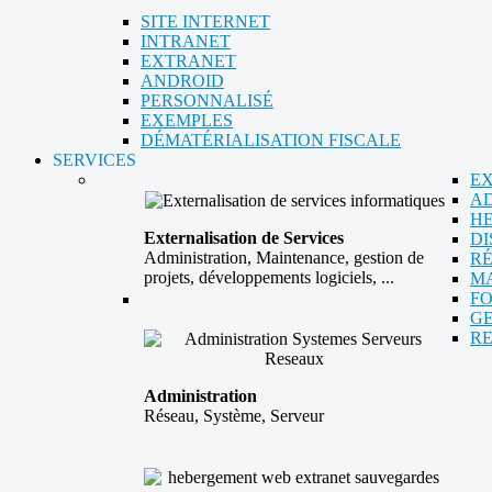
SITE INTERNET
INTRANET
EXTRANET
ANDROID
PERSONNALISÉ
EXEMPLES
DÉMATÉRIALISATION FISCALE
SERVICES
EX
AD
H
Externalisation de Services
DI
Administration, Maintenance, gestion de
R
projets, développements logiciels, ...
M
F
GE
RE
Administration
Réseau, Système, Serveur